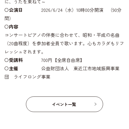
に、うたを束ねて～
〇
公演日
2026/6/24（水）10時00分開演 （90分
間）
〇
内容
コンサートピアノの伴奏に合わせて、昭和・平成の名曲
（20曲程度）を参加者全員で歌います。心もカラダもリフ
レッシュされます。
〇
受講料
700円【全席自由席】
〇
主催
公益財団法人 東近江市地域振興事業
団 ライフロング事業
イベント一覧