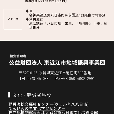
末年始(12月29日~1月3日)
♦車
名神高速道路八日市ICから国道421経由で約15分
♦公共交通
アクセス
近江鉄道「八日市駅」乗車、「桜川駅」下車、徒
歩15分
〒527-0113 滋賀県東近江市池庄町610番地
TEL 0749-45-0990 IP&FAX 050-5802-2991
文化・勤労者施設
勤労者総合福祉センター(ウェルネス八日市)
てんびんの里文化学習センター
世界凧博物館東近江大凧会館
八日市文化芸術会館