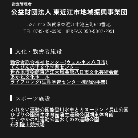
〒527-0113 滋賀県東近江市池庄町610番地
TEL 0749-45-0990 IP&FAX 050-5802-2991
文化・勤労者施設
勤労者総合福祉センター(ウェルネス八日市)
てんびんの里文化学習センター
世界凧博物館東近江大凧会館
八日市文化芸術会館
あかね文化ホール
ライフロング(生涯学習センター機能的事業)
スポーツ施設
ふれあい運動公園
能登川水車とカヌーランド
長山公園
ひばり公園
蒲生体育館
蒲生運動公園
湖東体育館
すこやかの杜運動公園
おくのの運動公園
布引陸上競技場