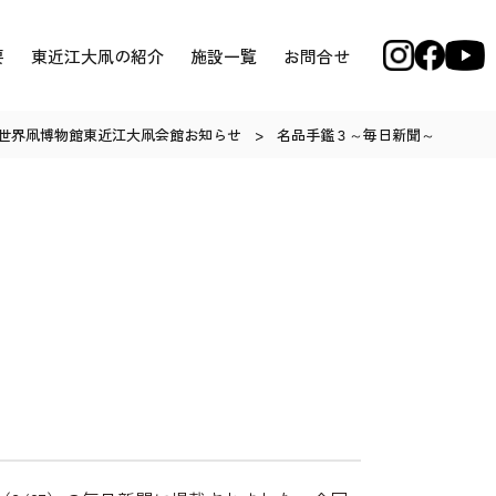
要
東近江大凧の紹介
施設一覧
お問合せ
世界凧博物館東近江大凧会館お知らせ
>
名品手鑑３～毎日新聞～