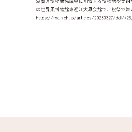
滋賀県博物館協議会に加盟する博物館や美術
は世界凧博物館東近江大凧会館で、祝祭で舞
https://mainichi.jp/articles/20250327/ddl/k2