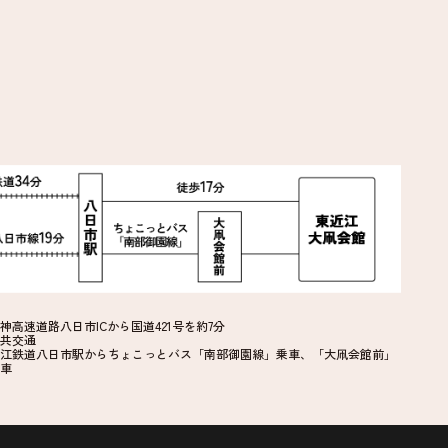
神高速道路八日市ICから国道421号を約7分
共交通
江鉄道八日市駅からちょこっとバス「南部御園線」乗車、「大凧会館前」
車