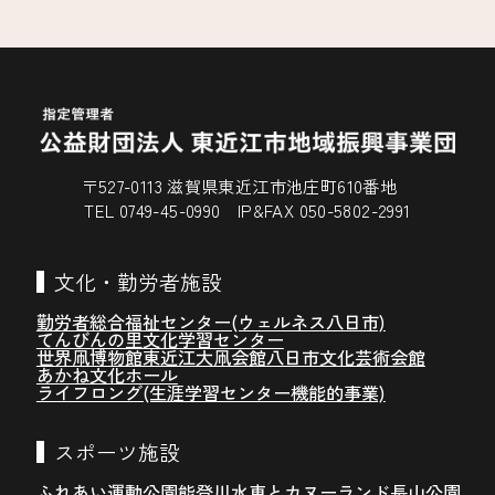
〒527-0113 滋賀県東近江市池庄町610番地
TEL 0749-45-0990 IP&FAX 050-5802-2991
文化・勤労者施設
勤労者総合福祉センター(ウェルネス八日市)
てんびんの里文化学習センター
世界凧博物館東近江大凧会館
八日市文化芸術会館
あかね文化ホール
ライフロング(生涯学習センター機能的事業)
スポーツ施設
ふれあい運動公園
能登川水車とカヌーランド
長山公園