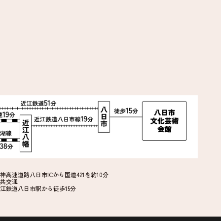
神高速道路八日市ICから国道421を約10分
共交通
江鉄道八日市駅から徒歩15分