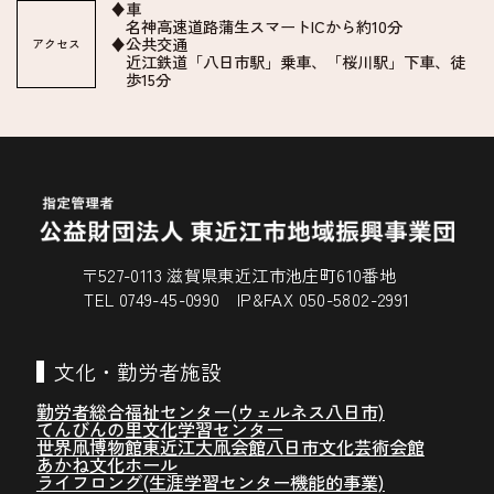
♦車
名神高速道路蒲生スマートICから約10分
♦公共交通
アクセス
近江鉄道「八日市駅」乗車、「桜川駅」下車、徒
歩15分
〒527-0113 滋賀県東近江市池庄町610番地
TEL 0749-45-0990 IP&FAX 050-5802-2991
文化・勤労者施設
勤労者総合福祉センター(ウェルネス八日市)
てんびんの里文化学習センター
世界凧博物館東近江大凧会館
八日市文化芸術会館
あかね文化ホール
ライフロング(生涯学習センター機能的事業)