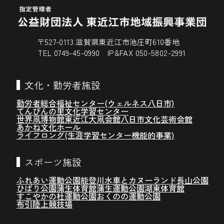
〒527-0113 滋賀県東近江市池庄町610番地
TEL 0749-45-0990 IP&FAX 050-5802-2991
文化・勤労者施設
勤労者総合福祉センター(ウェルネス八日市)
てんびんの里文化学習センター
世界凧博物館東近江大凧会館
八日市文化芸術会館
あかね文化ホール
ライフロング(生涯学習センター機能的事業)
スポーツ施設
ふれあい運動公園
能登川水車とカヌーランド
長山公園
ひばり公園
蒲生体育館
蒲生運動公園
湖東体育館
すこやかの杜運動公園
おくのの運動公園
布引陸上競技場